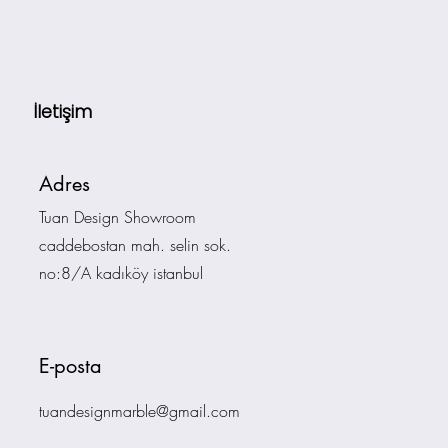
İletişim
Adres
Tuan Design Showroom
caddebostan mah. selin sok.
no:8/A kadıköy istanbul
E-posta
tuandesignmarble@gmail.com