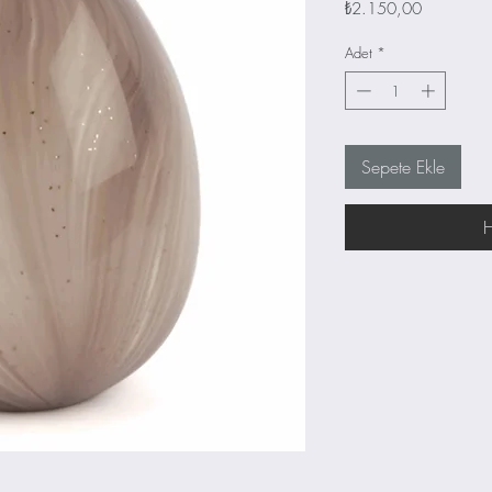
Fiyat
₺2.150,00
Adet
*
Sepete Ekle
H