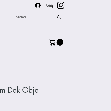
Giriş
m
m Dek Obje