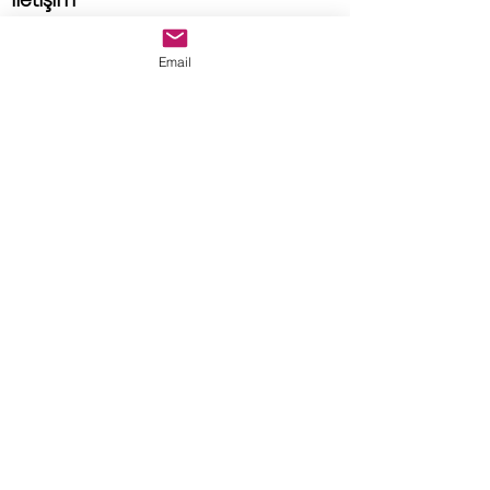
Adres
Email
Tuan Design Showroom
caddebostan mah. selin sok.
no:8/A kadıköy istanbul
E-posta
tuandesignmarble@gmail.com
>
Teslimat ve İade Politikası