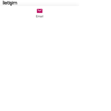
İletişim
Adres
Email
Tuan Design Showroom
caddebostan mah. selin sok.
no:8/A kadıköy istanbul
E-posta
tuandesignmarble@gmail.com
>
Teslimat ve İade Politikası