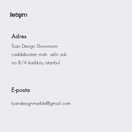
İletişim
Adres
Tuan Design Showroom
caddebostan mah. selin sok.
no:8/A kadıköy istanbul
E-posta
tuandesignmarble@gmail.com