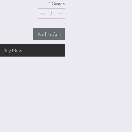
*
Quantity
Add to Cart
Buy Now