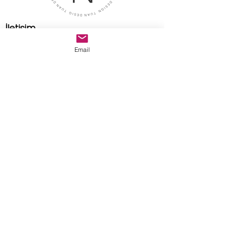
İletişim
Adres
Email
Tuan Design Showroom
caddebostan mah. selin sok.
no:8/A kadıköy istanbul
E-posta
tuandesignmarble@gmail.com
>