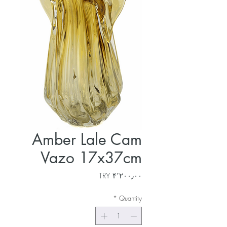
Amber Lale Cam
Vazo 17x37cm
Price
‎TRY ۴٬۲۰۰٫۰۰
*
Quantity