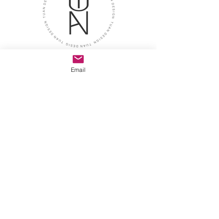
İletişim
Email
Adres
Tuan Design Showroom
caddebostan mah. selin sok.
no:8/A kadıköy istanbul
E-posta
tuandesignmarble@gmail.com