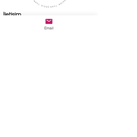
İletişim
Adres
Email
Tuan Design Showroom
caddebostan mah. selin sok.
no:8/A kadıköy istanbul
E-posta
tuandesignmarble@gmail.com
>
Teslimat ve İade Politikası