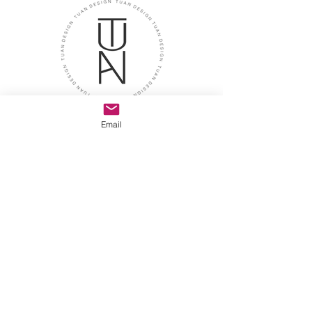
İletişim
Email
Adres
Tuan Design Showroom
caddebostan mah. selin sok.
no:8/A kadıköy istanbul
E-posta
tuandesignmarble@gmail.com