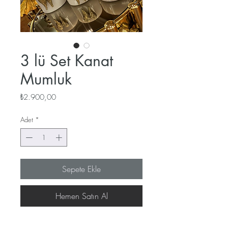
3 lü Set Kanat
Mumluk
Fiyat
₺2.900,00
Adet
*
Sepete Ekle
Hemen Satın Al