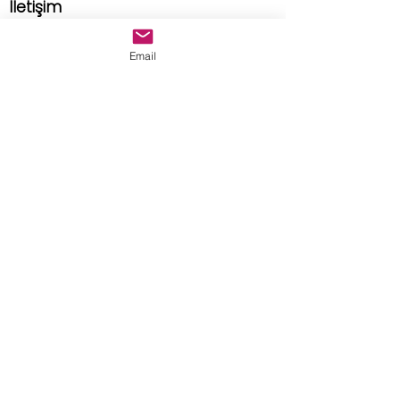
İletişim
Adres
Email
Tuan Design Showroom
caddebostan mah. selin sok.
no:8/A kadıköy istanbul
E-posta
tuandesignmarble@gmail.com
>
Teslimat ve İade Politikası