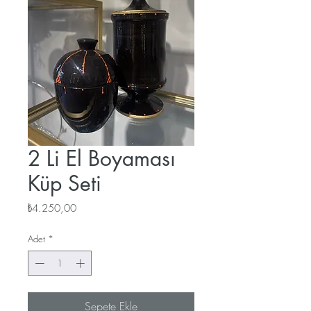
2 Li El Boyaması
Küp Seti
Fiyat
₺4.250,00
Adet
*
Sepete Ekle