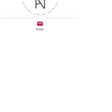
İletişim
Adres
Email
Tuan Design Showroom
caddebostan mah. selin sok.
no:8/A kadıköy istanbul
E-posta
tuandesignmarble@gmail.com
>