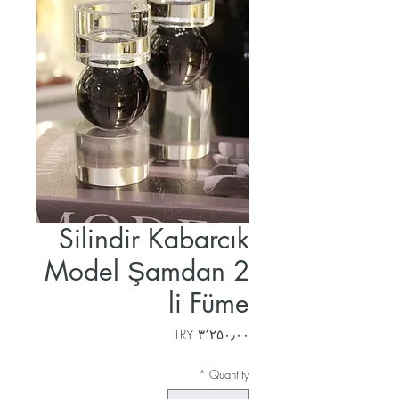
Silindir Kabarcık
Model Şamdan 2
li Füme
Price
‎TRY ۳٬۲۵۰٫۰۰
*
Quantity