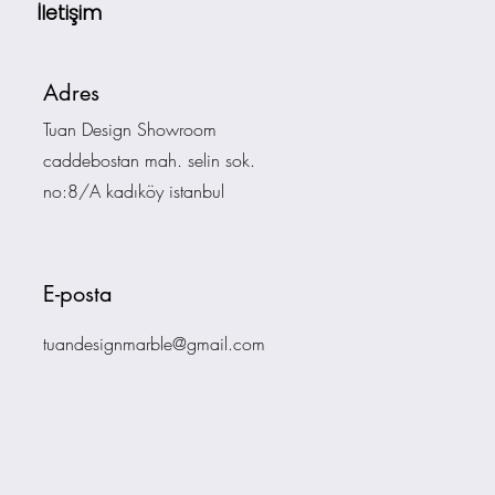
İletişim
Adres
Tuan Design Showroom
caddebostan mah. selin sok.
no:8/A kadıköy istanbul
E-posta
tuandesignmarble@gmail.com