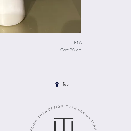
H:16
Çap:20 cm
Top