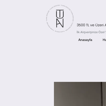
3500 TL ve Üzeri
İlk Alışverişinize Öz
Anasayfa
H