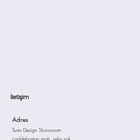
İletişim
Adres
Tuan Design Showroom
caddebostan mah. selin sok.