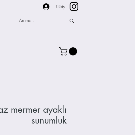
Giriş
m
az mermer ayaklı
sunumluk