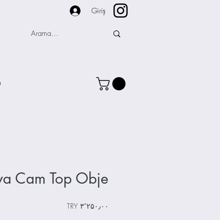
Giriş
m
a Cam Top Obje
Price
‎TRY ۳٬۲۵۰٫۰۰