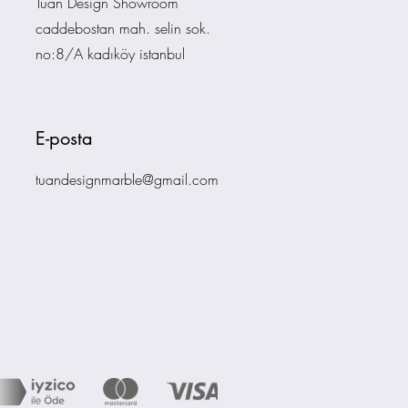
Tuan Design Showroom
caddebostan mah. selin sok.
no:8/A kadıköy istanbul
E-posta
tuandesignmarble@gmail.com