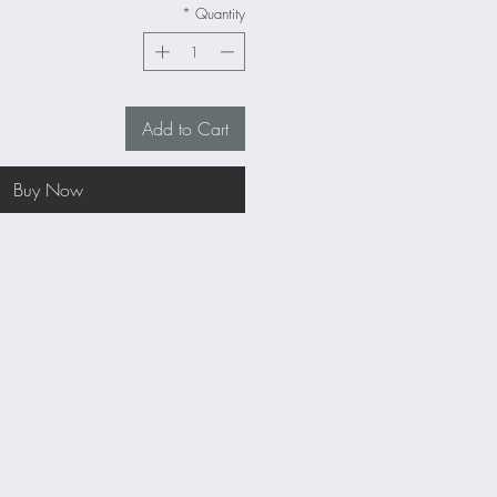
*
Quantity
Add to Cart
Buy Now