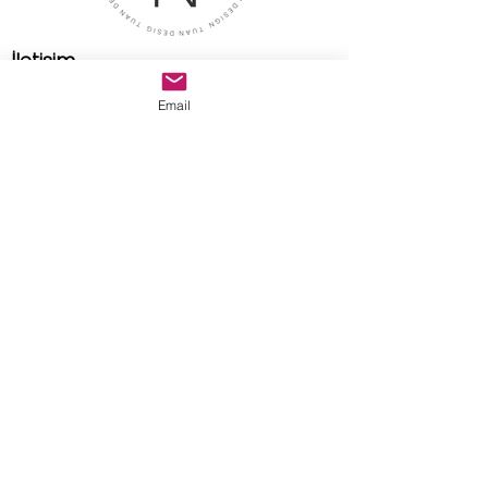
İletişim
Adres
Email
Tuan Design Showroom
caddebostan mah. selin sok.
no:8/A kadıköy istanbul
E-posta
tuandesignmarble@gmail.com
>