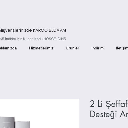
 Alışverişlerinizde KARGO BEDAVA!
el %5 İndirim İçin Kupon Kodu:HOSGELDIN5
akkımızda
Hizmetlerimiz
Ürünler
İndirim
İletişi
2 Li Şeffa
Desteği A