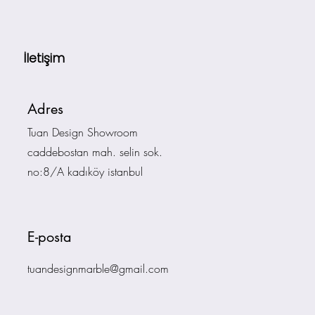
İletişim
Adres
Tuan Design Showroom
caddebostan mah. selin sok.
no:8/A kadıköy istanbul
E-posta
tuandesignmarble@gmail.com