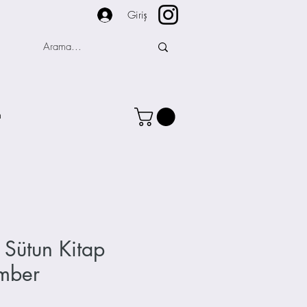
Giriş
m
f Sütun Kitap
mber