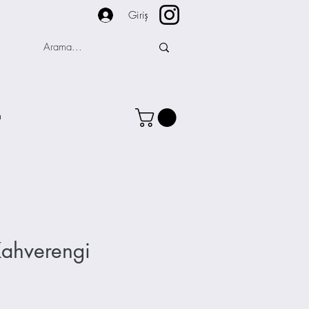
Giriş
m
Kahverengi