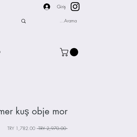
Giriş
m
er kuş obje mor
سعر
سعر
 ‏2,970.00 TRY 
عادي
البيع