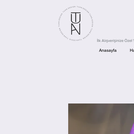
3500 TL ve Üzeri
İlk Alışverişinize Öz
Anasayfa
H