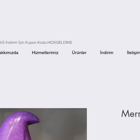
 Alışverişlerinizde KARGO BEDAVA!
el %5 İndirim İçin Kupon Kodu:HOSGELDIN5
akkımızda
Hizmetlerimiz
Ürünler
İndirim
İletişi
Merm