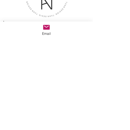
İletişim
Adres
Email
Tuan Design Showroom
caddebostan mah. selin sok.
no:8/A kadıköy istanbul
E-posta
tuandesignmarble@gmail.com
>