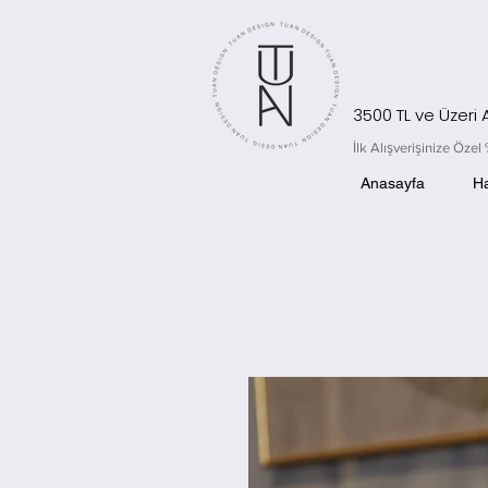
3500 TL ve Üzeri
İlk Alışverişinize Öz
Anasayfa
H