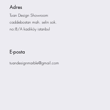
Adres
Tuan Design Showroom
caddebostan mah. selin sok.
no:8/A kadıköy istanbul
E-posta
tuandesignmarble@gmail.com