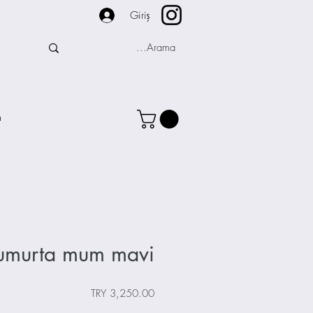
Giriş
m
 yumurta mum mavi
السعر