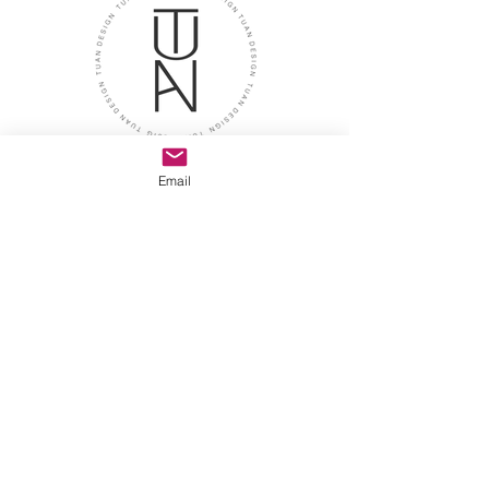
İletişim
Email
Adres
Tuan Design Showroom
caddebostan mah. selin sok.
no:8/A kadıköy istanbul
E-posta
tuandesignmarble@gmail.com