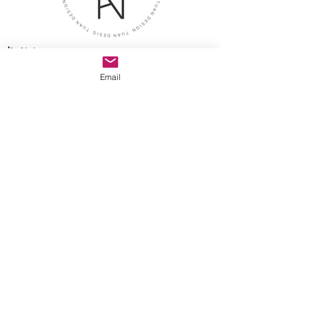
İletişim
Adres
Email
Tuan Design Showroom
caddebostan mah. selin sok.
no:8/A kadıköy istanbul
E-posta
tuandesignmarble@gmail.com
>